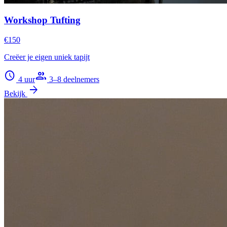
Workshop Tufting
€150
Creëer je eigen uniek tapijt
schedule
group
4 uur
3–8 deelnemers
arrow_forward
Bekijk