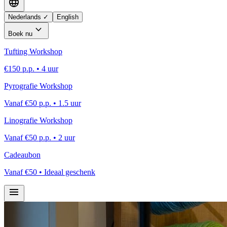
language
Nederlands
✓
English
expand_more
Boek nu
Tufting Workshop
€150 p.p. •
4 uur
Pyrografie Workshop
Vanaf
€50 p.p. •
1.5 uur
Linografie Workshop
Vanaf
€50 p.p. •
2 uur
Cadeaubon
Vanaf €50 • Ideaal geschenk
menu