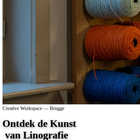
Creative Workspace —
Brugge
O
n
t
d
e
k
d
e
K
u
n
s
t
v
a
n
Linografie