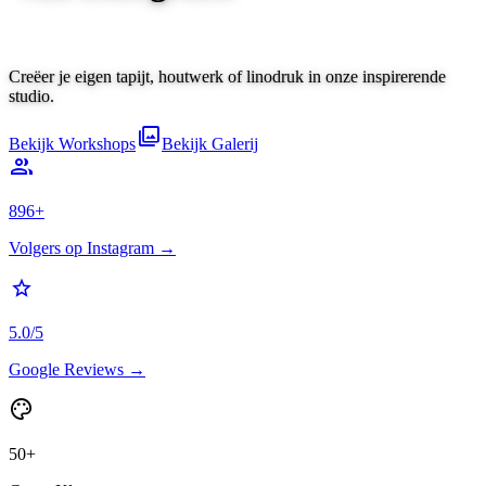
Creëer je eigen tapijt, houtwerk of linodruk in onze inspirerende
studio.
photo_library
Bekijk Workshops
Bekijk Galerij
group
896+
Volgers op Instagram →
star
5.0/5
Google Reviews →
palette
50+