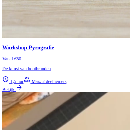
Workshop Pyrografie
Vanaf €50
De kunst van houtbranden
schedule
group
1,5 uur
Max. 2 deelnemers
arrow_forward
Bekijk