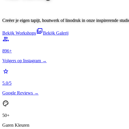
Creëer je eigen tapijt, houtwerk of linodruk in onze inspirerende studi
photo_library
Bekijk Workshops
Bekijk Galerij
group
896+
Volgers op Instagram →
star
5.0/5
Google Reviews →
palette
50+
Garen Kleuren