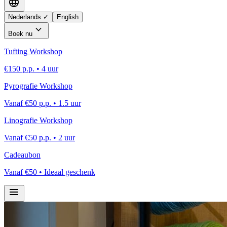
language
Nederlands
✓
English
expand_more
Boek nu
Tufting Workshop
€150 p.p. •
4 uur
Pyrografie Workshop
Vanaf
€50 p.p. •
1.5 uur
Linografie Workshop
Vanaf
€50 p.p. •
2 uur
Cadeaubon
Vanaf €50 • Ideaal geschenk
menu