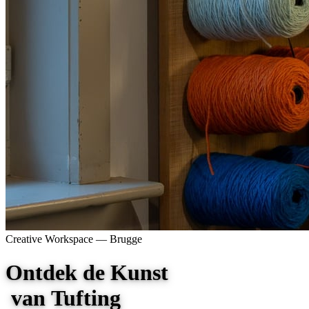
Creative Workspace —
Brugge
O
n
t
d
e
k
d
e
K
u
n
s
t
v
a
n
Linografie